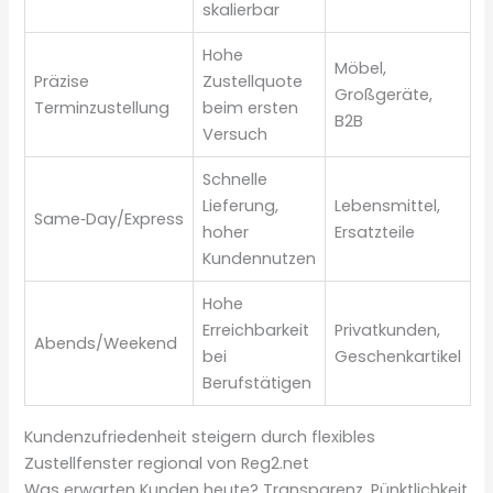
skalierbar
Hohe
Möbel,
Präzise
Zustellquote
Großgeräte,
Terminzustellung
beim ersten
B2B
Versuch
Schnelle
Lieferung,
Lebensmittel,
Same‑Day/Express
hoher
Ersatzteile
Kundennutzen
Hohe
Erreichbarkeit
Privatkunden,
Abends/Weekend
bei
Geschenkartikel
Berufstätigen
Kundenzufriedenheit steigern durch flexibles
Zustellfenster regional von Reg2.net
Was erwarten Kunden heute? Transparenz, Pünktlichkeit